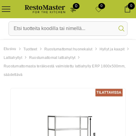
0
0
0
Ca
Etusivu
Tuotteet
Ruostumattomat huonekalut
Hyllyt ja kaapit
Lattiahyllyt
Ruostumattomat lattiahyllyt
Uus toode
Laos
Uus toode
Laos
Ruostumattomasta teräksestä valmistettu lattiahylly ERP 1800x500mm,
säädettävä
-10%
o
Ahi PRIMAX 3x GN 1/1 -
Astianpesukone