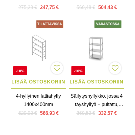
lattiahylly ERP
275,28 €
560,48 €
247,75 €
504,43 €
1000x500mm, säädettävä
-10%
-10%
LISÄÄ OSTOSKORIIN
LISÄÄ OSTOSKORIIN
4-hyllyinen lattiahylly
Säilytyshyllykkö, jossa 4
1400x400mm
täyshyllyä – pultattu,
Hendi, Kitchen Line,
629,92 €
369,52 €
566,93 €
332,57 €
1000x600x(k)1800 mm