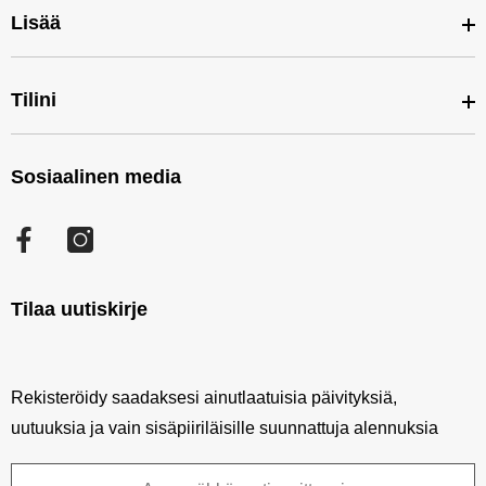
Lisää
Outlet
Palvelut
Tilini
Tavaramerkit
Tarjouskori
Tarjouksessa
Tuotemerkit
Sosiaalinen media
Tilini
Uudet tuotteet
Luettelot
Tilaushistoria
Sivukartta
Osamaksu
Facebook
Tilatut tuotteet
Toivelista
Tilaa uutiskirje
Katso vertailu
Rekisteröidy saadaksesi ainutlaatuisia päivityksiä,
uutuuksia ja vain sisäpiiriläisille suunnattuja alennuksia