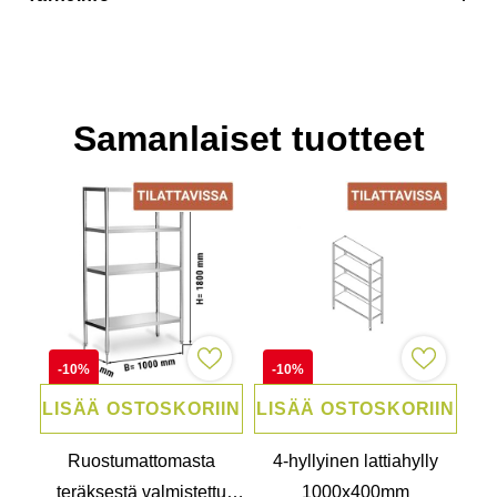
Toimittajan varastosta tilattu tuote
Samanlaiset tuotteet
-10%
-10%
LISÄÄ OSTOSKORIIN
LISÄÄ OSTOSKORIIN
Ruostumattomasta
4-hyllyinen lattiahylly
teräksestä valmistettu
1000x400mm