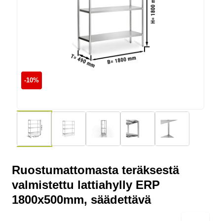
60x40
korivaunu 56x54x
682,00 €
613,80 €
124,00 €
-10%
Ruostumattomasta teräksestä
valmistettu lattiahylly ERP
1800x500mm, säädettävä