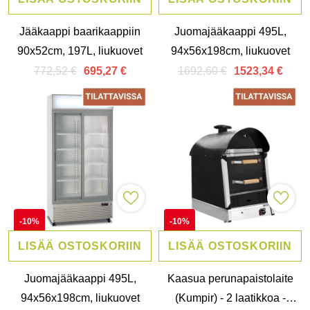
Jääkaappi baarikaappiin
Juomajääkaappi 495L,
90x52cm, 197L, liukuovet
94x56x198cm, liukuovet
772,52 €
1692,60 €
695,27 €
1523,34 €
-10%
-10%
LISÄÄ OSTOSKORIIN
LISÄÄ OSTOSKORIIN
Juomajääkaappi 495L,
Kaasua perunapaistolaite
94x56x198cm, liukuovet
(Kumpir) - 2 laatikkoa -