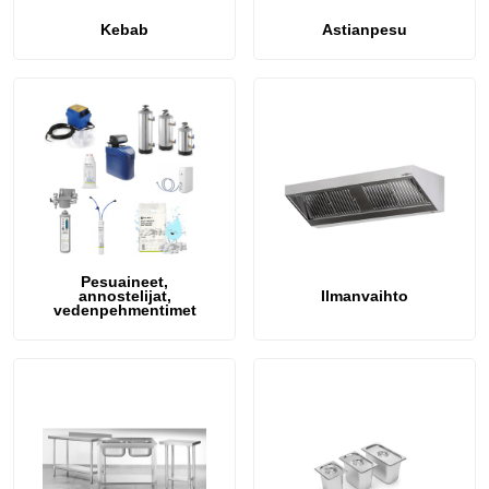
Kebab
Astianpesu
Pesuaineet,
annostelijat,
Ilmanvaihto
vedenpehmentimet