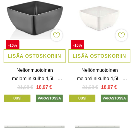
-10%
-10%
LISÄÄ OSTOSKORIIN
LISÄÄ OSTOSKORIIN
Neliönmuotoinen
Neliönmuotoinen
melamiinikulho 4,5L -
melamiinikulho 4,5L -
25x25cm, Graphite
25x25cm, Valkoinen
21,08 €
21,08 €
18,97 €
18,97 €