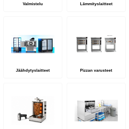
60x40
korivaunu 56x54x
Valmistelu
Lämmityslaitteet
682,00 €
613,80 €
124,00 €
Jäähdytyslaitteet
Pizzan varusteet