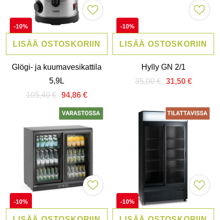
-10%
-10%
LISÄÄ OSTOSKORIIN
LISÄÄ OSTOSKORIIN
Glögi- ja kuumavesikattila
Hylly GN 2/1
5,9L
35,00 €
31,50 €
105,40 €
94,86 €
-10%
-10%
LISÄÄ OSTOSKORIIN
LISÄÄ OSTOSKORIIN