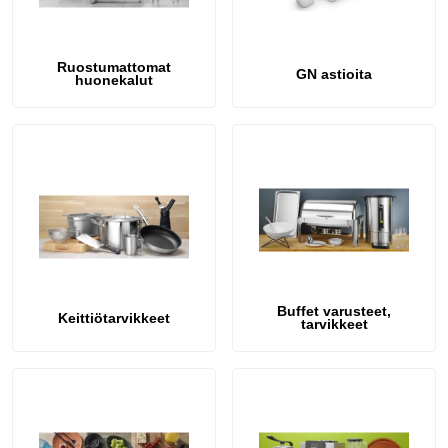
Ruostumattomat
GN astioita
huonekalut
Buffet varusteet,
Keittiötarvikkeet
tarvikkeet