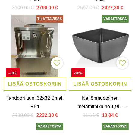
3100,00 €
2697,00 €
2790,00 €
2427,30 €
-10%
-10%
LISÄÄ OSTOSKORIIN
LISÄÄ OSTOSKORIIN
Tandoori uuni 32x32 Small
Neliönmuotoinen
Puri
melamiinikulho 1,9L -
19x19cm, Graphite
2480,00 €
11,16 €
2232,00 €
10,04 €