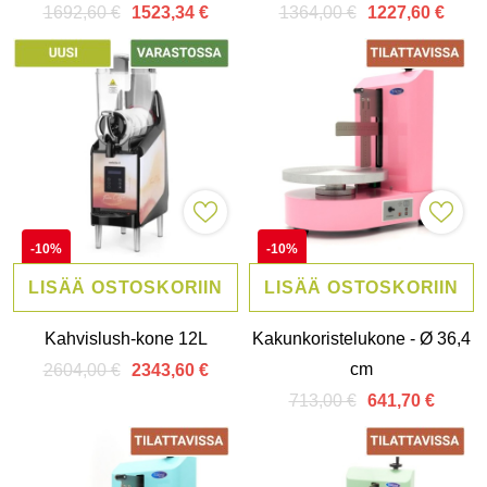
manuaalinen
1692,60 €
1364,00 €
1523,34 €
1227,60 €
-10%
-10%
LISÄÄ OSTOSKORIIN
LISÄÄ OSTOSKORIIN
Kahvislush-kone 12L
Kakunkoristelukone - Ø 36,4
cm
2604,00 €
2343,60 €
713,00 €
641,70 €