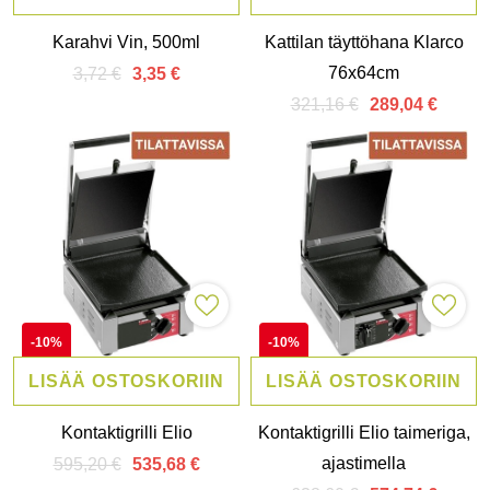
Karahvi Vin, 500ml
Kattilan täyttöhana Klarco
76x64cm
3,72 €
3,35 €
321,16 €
289,04 €
-10%
-10%
LISÄÄ OSTOSKORIIN
LISÄÄ OSTOSKORIIN
Kontaktigrilli Elio
Kontaktigrilli Elio taimeriga,
ajastimella
595,20 €
535,68 €