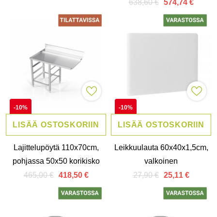
638,60 €
574,74 €
-10%
-10%
LISÄÄ OSTOSKORIIN
LISÄÄ OSTOSKORIIN
Lajittelupöytä 110x70cm,
Leikkuulauta 60x40x1,5cm,
pohjassa 50x50 korikisko
valkoinen
465,00 €
27,90 €
418,50 €
25,11 €