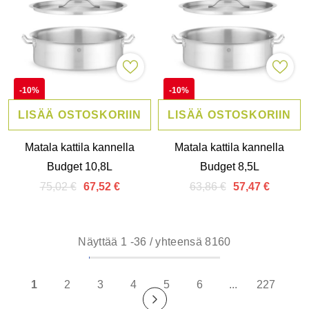
-10%
-10%
LISÄÄ OSTOSKORIIN
LISÄÄ OSTOSKORIIN
Matala kattila kannella
Matala kattila kannella
Budget 10,8L
Budget 8,5L
75,02 €
63,86 €
67,52 €
57,47 €
Näyttää
1
-
36
/ yhteensä 8160
1
2
3
4
5
6
...
227