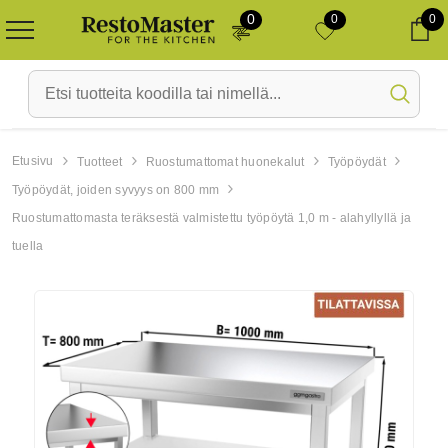
0
0
0
Ca
Etusivu
Tuotteet
Ruostumattomat huonekalut
Työpöydät
Työpöydät, joiden syvyys on 800 mm
Uus toode
Laos
Uus toode
Laos
Ruostumattomasta teräksestä valmistettu työpöytä 1,0 m - alahyllyllä ja
tuella
-10%
o
Ahi PRIMAX 3x GN 1/1 -
Astianpesukone