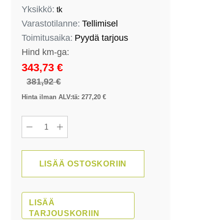
Yksikkö:
tk
Varastotilanne:
Tellimisel
Toimitusaika:
Pyydä tarjous
343,73 €
381,92 €
Hinta ilman ALV:tä: 277,20 €
LISÄÄ OSTOSKORIIN
LISÄÄ
TARJOUSKORIIN