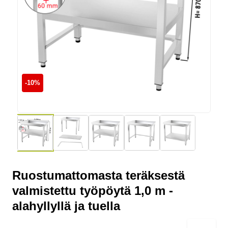
60x40
korivaunu 56x54x
682,00 €
613,80 €
124,00 €
-10%
Ruostumattomasta teräksestä
valmistettu työpöytä 1,0 m -
alahyllyllä ja tuella