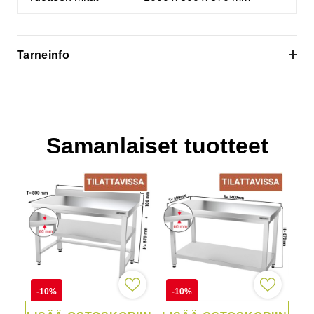
Tarneinfo
Toimittajan varastosta tilattu tuote
Samanlaiset tuotteet
-10%
-10%