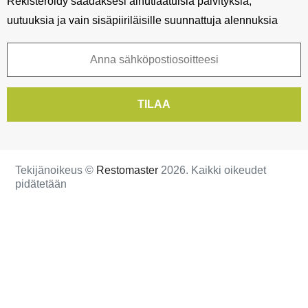
Rekisteröidy saadaksesi ainutlaatuisia päivityksiä,
uutuuksia ja vain sisäpiiriläisille suunnattuja alennuksia
TILAA
Tekijänoikeus ©
Restomaster
2026. Kaikki oikeudet
pidätetään