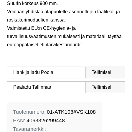
Suurin korkeus 900 mm.
Voidaan yhdistää alapuolelle asennettujen laatikko- ja
roskakorimoduulien kanssa.
Valmistettu EU:n CE-hygienia- ja
turvallisuusvaatimusten mukaisesti ja materiaali täyttää
eurooppalaiset elintarvikestandardit.
Hankija ladu Poola
Tellimisel
Pealadu Tallinnas
Tellimisel
Tuotenumero:
01-ATK108#VSK108
EAN:
4063326299448
Tavaramerkki: