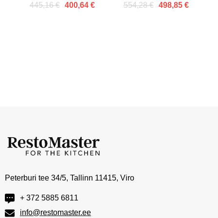
työpöytä 1,5 m -
työpöytä 1,8 m -
445,16 €
554,28 €
400,64 €
498,85 €
alahyllyllä ja pidikkeellä
alahyllyllä ja tuella
Peterburi tee 34/5, Tallinn 11415, Viro
+ 372 5885 6811
info@restomaster.ee