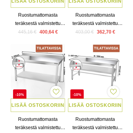
LISÄÄ OSTOSKORIIN
LISÄÄ OSTOSKORIIN
Ruostumattomasta
Ruostumattomasta
teräksestä valmistettu
teräksestä valmistettu
työpöytä 1,2 m -
työpöytä 1,4 m -
445,16 €
403,00 €
400,64 €
362,70 €
alahyllyllä, pidikkeellä ja
pohjahyllyllä
tuella
-10%
-10%
LISÄÄ OSTOSKORIIN
LISÄÄ OSTOSKORIIN
Ruostumattomasta
Ruostumattomasta
teräksestä valmistettu
teräksestä valmistettu