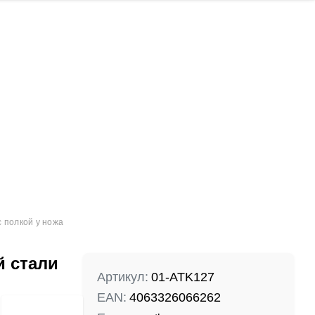
Laos
Laos
с полкой у ножа
й стали
Артикул:
01-ATK127
-10%
-10%
EAN:
4063326066262