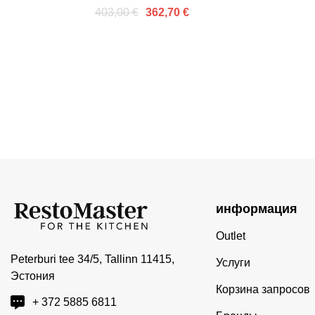
промежуточной полкой
п
403,00 €
362,70 €
информация
Outlet
Peterburi tee 34/5, Tallinn 11415,
Услуги
Эстония
Корзина запросов
+ 372 5885 6811