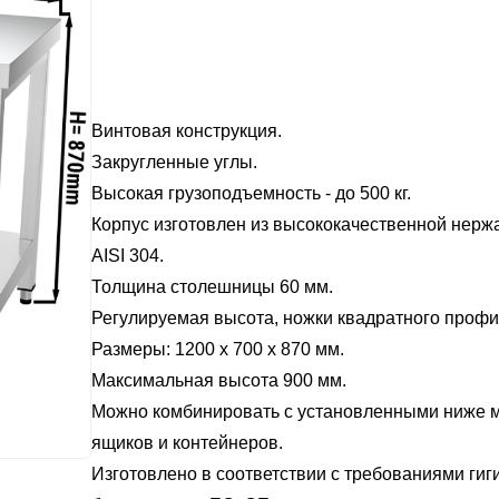
Верстак из нержавеющей
Верстак из нержа
87x187
стали с направляющими,
стали с раздвиж
150x60x85 см
дверью 120x70x9
353,40 €
310,00 €
Винтовая конструкция.
Закругленные углы.
Высокая грузоподъемность - до 500 кг.
Корпус изготовлен из высококачественной нер
AISI 304.
Толщина столешницы 60 мм.
Регулируемая высота, ножки квадратного профил
Размеры: 1200 x 700 x 870 мм.
Максимальная высота 900 мм.
Можно комбинировать с установленными ниже 
ящиков и контейнеров.
Изготовлено в соответствии с требованиями гиг