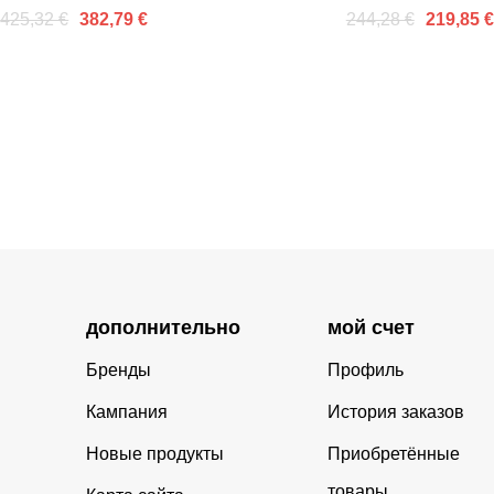
олкой и держателем
425,32 €
244,28 €
382,79 €
219,85 €
дополнительно
мой счет
Бренды
Профиль
Кампания
История заказов
Новые продукты
Приобретённые
товары