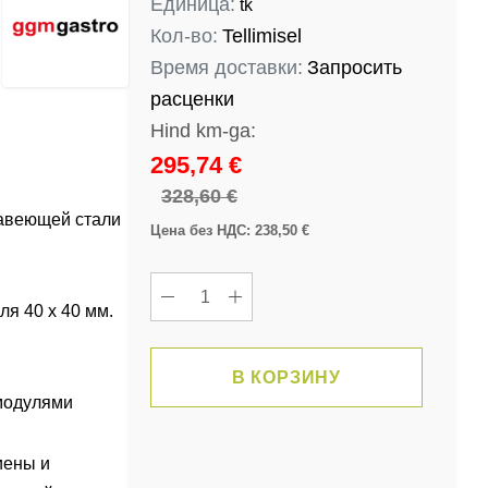
Единица:
tk
веющей
Газовая плита 2x 5,5 квт
Газовый гриль Zanus
Кол-во:
Tellimisel
ной
кВт
868,00 €
781,20 €
Время доставки:
Запросить
0 см
3100,00 €
2790,0
расценки
295,74 €
328,60 €
жавеющей стали
Цена без НДС: 238,50 €
я 40 x 40 мм.
В КОРЗИНУ
модулями
иены и