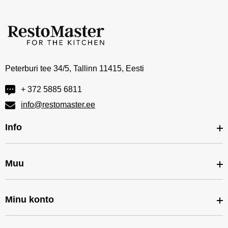
Peterburi tee 34/5, Tallinn 11415, Eesti
+ 372 5885 6811
info@restomaster.ee
Info
Muu
Outlet
Teenused
Minu konto
Kaubamärgid
Päringukorv
Soodustooted
Kaubamärgid