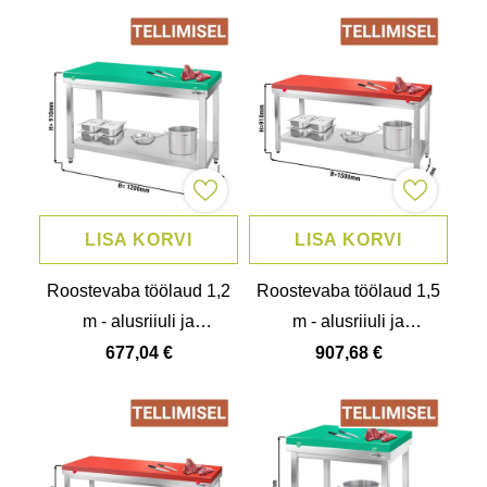
LISA KORVI
LISA KORVI
Roostevaba töölaud 1,2
Roostevaba töölaud 1,5
m - alusriiuli ja
m - alusriiuli ja
lõikelauaga
lõikelauaga
677,04 €
907,68 €