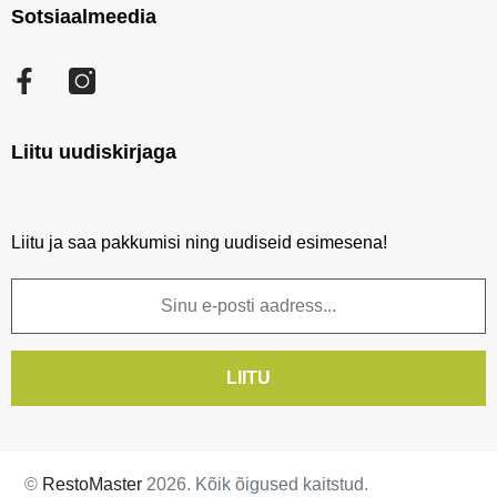
Sotsiaalmeedia
Minu konto
Uued tooted
Kataloogid
Tellimuste ajalugu
Sisukaart
Järelmaks
Facebook
Tellitud tooted
Blogi
Soovikorv
Liitu uudiskirjaga
Vaata võrdlust
Liitu ja saa pakkumisi ning uudiseid esimesena!
LIITU
©
RestoMaster
2026. Kõik õigused kaitstud.