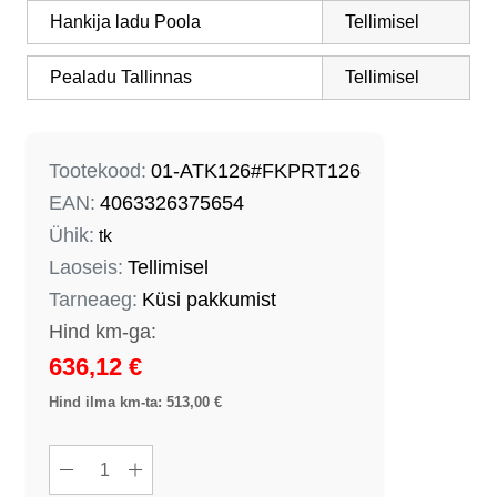
Hankija ladu Poola
Tellimisel
Pealadu Tallinnas
Tellimisel
Tootekood:
01-ATK126#FKPRT126
EAN:
4063326375654
Ühik:
tk
Laoseis:
Tellimisel
Tarneaeg:
Küsi pakkumist
636,12 €
Hind ilma km-ta: 513,00 €