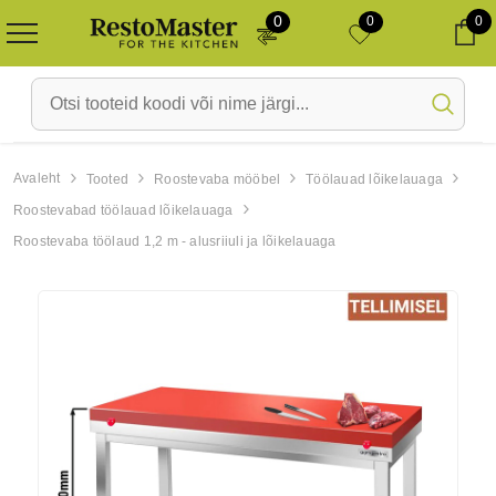
0
0
0
Ca
Avaleht
Tooted
Roostevaba mööbel
Töölauad lõikelauaga
Roostevabad töölauad lõikelauaga
Laos
Laos
Roostevaba töölaud 1,2 m - alusriiuli ja lõikelauaga
-10%
-10%
Ahi Diamond Gastro Line
Ahi PIRON