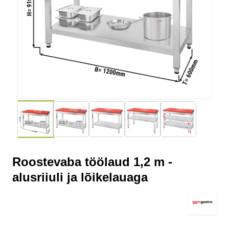
4X GN 2/3
992,00 €
892,80
992,00 €
892,80 €
Roostevaba töölaud 1,2 m -
alusriiuli ja lõikelauaga